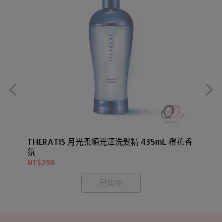
5
THERATIS 月光柔順光澤洗髮精 435mL 橙花香
TH
氛
香
NT$290
NT
已售完