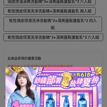
頭皮控油清爽洗髮精*3+清爽蓬鬆護髮乳*3 六入組
乾性頭皮保濕洗淨洗髮精+清爽蓬鬆護髮乳 兩入組
乾性頭皮保濕洗淨洗髮精*2+清爽蓬鬆護髮乳*2 四入
組
乾性頭皮保濕洗淨洗髮精*3+清爽蓬鬆護髮乳*3 六入組
此商品參與的優惠活動
歡慶618🎉全館滿額1618即享紅利點數5倍送
此商品 「 最高 」可以折抵紅利
0
點 (約等於
NT$0
)