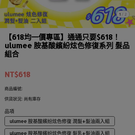
1
/
2
【618均一價專區】通通只要$618！
ulumee 胺基酸繽紛炫色修復系列 髮品
組合
NT$618
商品編號:
供貨狀況:
尚有庫存
品項
ulumee 胺基酸繽紛炫色修復 潤髮+髮油兩入組
ulumee 胺基酸繽紛炫色修復 髮乳+髮油兩入組