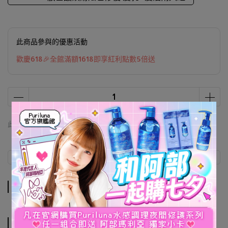
此商品參與的優惠活動
歡慶618🎉全館滿額1618即享紅利點數5倍送
此商品 「 最高 」可以折抵紅利
0
點 (約等於
NT$0
)
商品介紹
規格說明
運送方式
商品介紹
規格說明