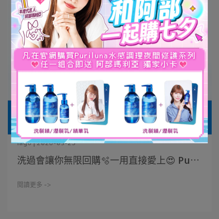
iago | 2026-03-25
洗過會讓你無限回購🫧一用直接愛上😍 Pu⋯
閱讀更多 ->