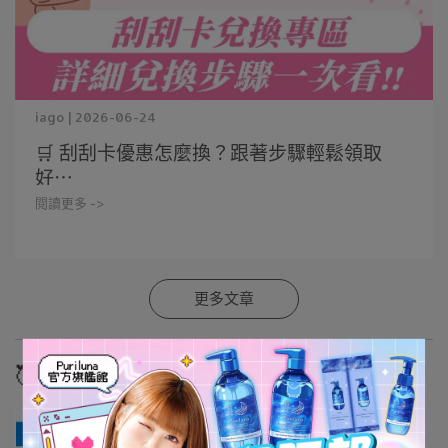
iago | 2026-06-24
🛒 刮刮卡優惠怎麼換？跟著步驟輕鬆領取
好⋯
閱讀更多 ->
更多文章
🥰實測好評推薦🥰