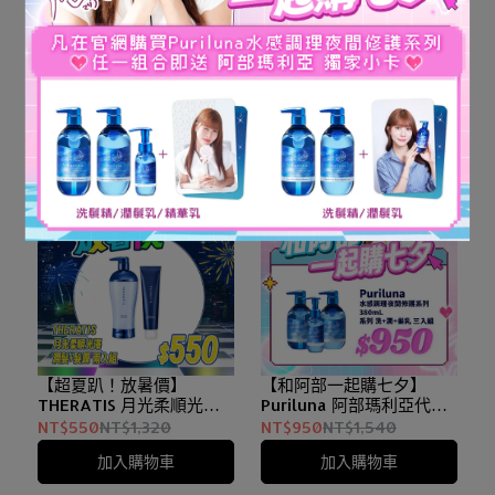
【超夏趴！放暑價】hiritu
【超夏趴！放暑價】
平衡修護保濕鎖水胺基酸
ulumee胺基酸保濕修復
系列 髮油+噴霧 兩入組
潤髮+髮膜 兩入組
NT$750
NT$1,100
NT$550
NT$1,100
加入購物車
加入購物車
【超夏趴！放暑價】
【和阿部一起購七夕】
THERATIS 月光柔順光澤
Puriluna 阿部瑪利亞代言
潤髮+髮膜 兩入組
優惠套組｜水感調理夜間
NT$550
NT$1,320
NT$950
NT$1,540
修護 380mL 洗髮精*1+潤
加入購物車
加入購物車
髮乳*1+精華髮乳*1 三入組