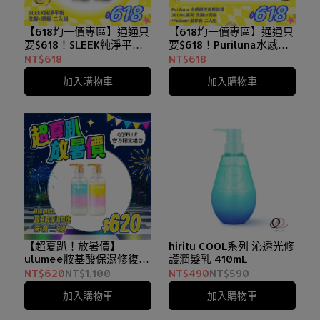
【618均一價專區】通通只
【618均一價專區】通通只
要$618！SLEEK純淨平衡 /
要$618！Puriluna水感調
夜間滋養系列 洗髮精+潤
理夜間修護 洗髮精 or 潤髮
NT$618
NT$618
髮乳 兩入組
乳 380mL+Pelican磨砂膏
加入購物車
加入購物車
洗沐保養組合
【超夏趴！放暑價】
hiritu COOL系列 沁透光修
ulumee胺基酸保濕修復
護潤髮乳 410mL
洗髮+潤髮 兩入組
NT$620
NT$1,100
NT$490
NT$590
加入購物車
加入購物車