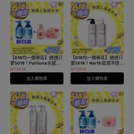
【618均一價專區】通通只
【618均一價專區】通通只
要$618！Puriluna水感調
要$618！Narth滋潤滲透 /
理夜間修護 洗髮精 or 潤髮
絲滑光澤系列 洗髮精+潤
NT$618
NT$618
乳 380mL+Pelican蜜桃臀
髮乳 兩入組
加入購物車
加入購物車
調理皂+修護乳液 洗沐保
養組合