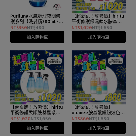
Puriluna水感調理夜間修
【超夏趴！放暑價】hiritu
護系列【洗髮精380mL/潤
平衡修護保濕鎖水胺基酸
髮乳380g】
系列 洗髮+潤髮+噴霧 三入
NT$350
NT$480
NT$1,020
NT$1,650
組
加入購物車
加入購物車
【超夏趴！放暑價】hiritu
【超夏趴！放暑價】
平衡修護柔順胺基酸系列
ulumee胺基酸繽紛炫色
洗髮+潤髮+噴霧 三入組
洗髮+潤髮+髮油 三入組
NT$1,020
NT$1,650
NT$860
NT$1,650
加入購物車
加入購物車