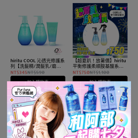
hiritu COOL 沁透光修護系
【超夏趴！放暑價】hiritu
列【洗髮精/潤髮乳/磨砂
平衡修護柔順胺基酸系列
膏/旅行組】
髮油+噴霧 二入組
NT$345
NT$590
NT$750
NT$1,100
加入購物車
加入購物車