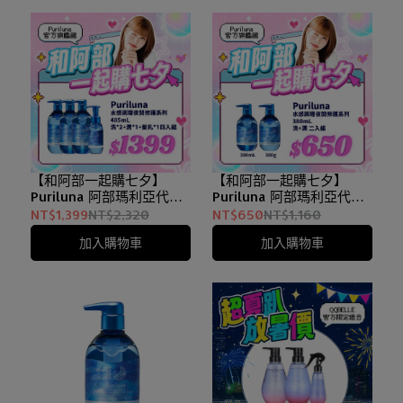
【和阿部一起購七夕】
【和阿部一起購七夕】
Puriluna 阿部瑪利亞代言
Puriluna 阿部瑪利亞代言
優惠套組｜水感調理夜間
優惠套組｜水感調理夜間
NT$1,399
NT$2,320
NT$650
NT$1,160
修護洗髮精*2+潤髮乳
修護洗髮精+潤髮乳
加入購物車
加入購物車
*1+精華髮乳*1 四入組
380mL 二入組