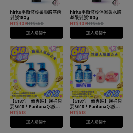
hiritu平衡修護柔順胺基酸
hiritu平衡修護保濕鎖水胺
髮膜180g
基酸髮膜180g
NT$409
NT$550
NT$409
NT$550
加入購物車
加入購物車
【618均一價專區】通通只
【618均一價專區】通通只
要$618！Puriluna水感調
要$618！Puriluna水感調
理夜間修護 洗髮精 + 潤髮
理夜間修護 洗髮精 or 潤髮
NT$618
NT$618
乳 380mL 兩入組
乳 380mL+Pelican蜜桃臀
加入購物車
加入購物車
調理皂+蚊不聞天然草本精
油皂 洗沐保養組合