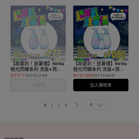
【超夏趴！放暑價】hiritu
【超夏趴！放暑價】hiritu
極光閃耀系列 洗髮+潤髮
極光閃耀系列 洗髮+潤髮
二入組
+髮乳三入組
NT$777
NT$1,240
NT$1,080
NT$1,860
已售完
加入購物車
1
1
2
3
4