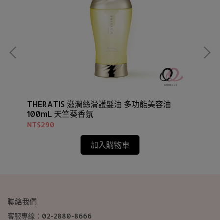
行
THERATIS 滋潤絲滑護髮油 多功能美容油
T
100mL 天竺葵香氛
NT$290
NT
加入購物車
聯絡我們
客服專線：02-2880-8666