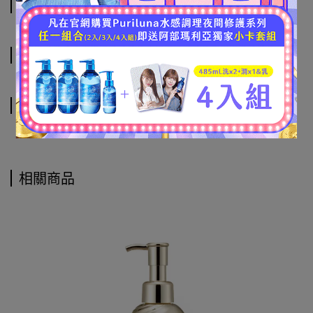
商品介紹
規格說明
運送方式
相關商品