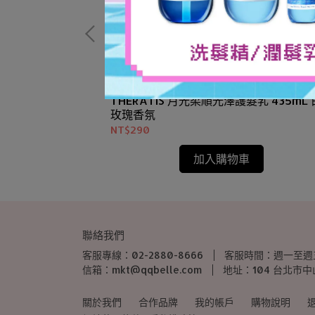
理刷 13g 金盞花
THERATIS 月光柔順光澤護髮乳 435mL 
玫瑰香氛
NT$290
加入購物車
聯絡我們
客服專線：02-2880-8666
客服時間：週一至週五 9:0
信箱：mkt@qqbelle.com
地址：104 台北市
關於我們
合作品牌
我的帳戶
購物說明