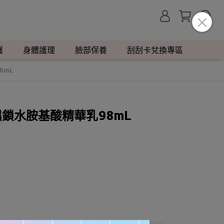
護
身體護理
臉部保養
刮刮卡兌換專區
8mL
保濕鎖水胺基酸精華乳98mL