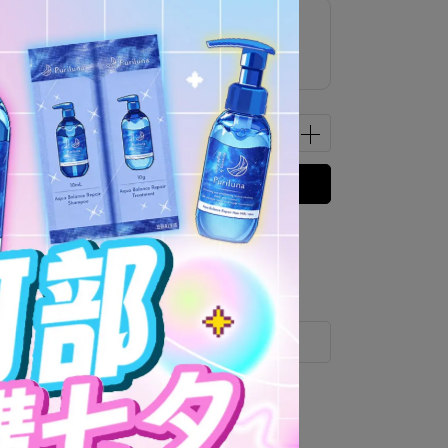
享紅利點數5倍送
立即購買
 」可以折抵紅利
0
點 (約等於
NT$0
)
運送方式