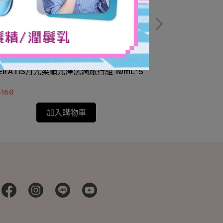
ERATIS月光柔順光澤洗潤旅行組 10mL*5
THERATIS 
香氛
$160
NT$199
加入購物車