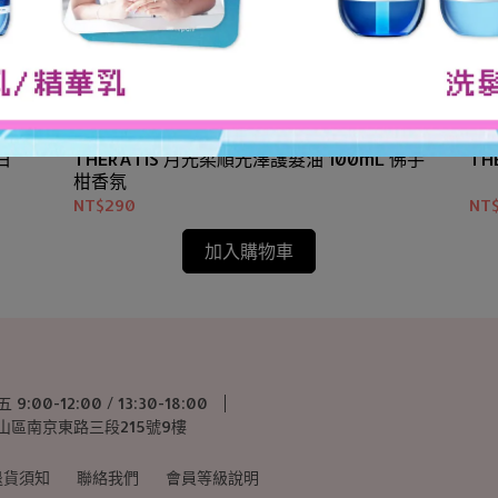
白
THERATIS 月光柔順光澤護髮油 100mL 佛手
TH
柑香氛
NT$290
NT
加入購物車
0-12:00 / 13:30-18:00
中山區南京東路三段215號9樓
退貨須知
聯絡我們
會員等級說明