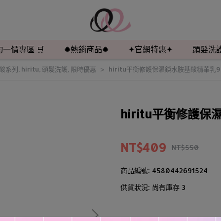
均一價專區 🛒
✹熱銷商品✹
✦官網特惠✦
頭髮洗
基酸系列
,
hiritu
,
頭髮洗護
,
限時優惠
hiritu平衡修護保濕鎖水胺基酸精華乳9
hiritu平衡修護
NT$409
NT$550
商品編號:
4580442691524
供貨狀況:
尚有庫存 3