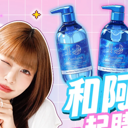
此商品參與的優惠活動
歡慶618🎉全館滿額1618即
加入購物車
加入最愛
此商品 「 最高
規格說明