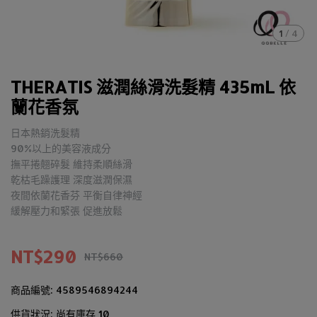
1
/
4
THERATIS 滋潤絲滑洗髮精 435mL 依
蘭花香氛
日本熱銷洗髮精
90%以上的美容液成分
撫平捲翹碎髮 維持柔順絲滑
乾枯毛躁護理 深度滋潤保濕
夜間依蘭花香芬 平衡自律神經
緩解壓力和緊張 促進放鬆
NT$290
NT$660
商品編號:
4589546894244
供貨狀況:
尚有庫存 10