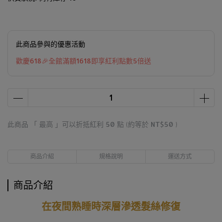
此商品參與的優惠活動
歡慶618🎉全館滿額1618即享紅利點數5倍送
此商品 「 最高 」可以折抵紅利
50
點 (約等於
NT$50
)
商品介紹
規格說明
運送方式
商品介紹
在夜間熟睡時深層滲透髮絲修復