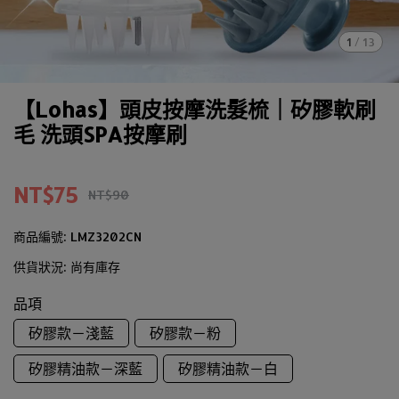
1
/
13
【Lohas】頭皮按摩洗髮梳｜矽膠軟刷
毛 洗頭SPA按摩刷
NT$75
NT$90
商品編號:
LMZ3202CN
供貨狀況:
尚有庫存
品項
矽膠款－淺藍
矽膠款－粉
矽膠精油款－深藍
矽膠精油款－白