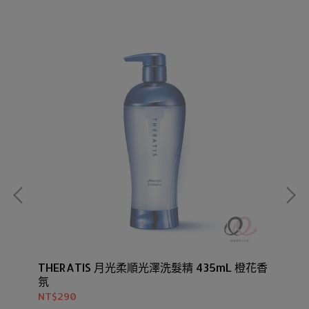
THERATIS 月光柔順光澤洗髮精 435mL 橙花香
TH
氛
NT$290
NT