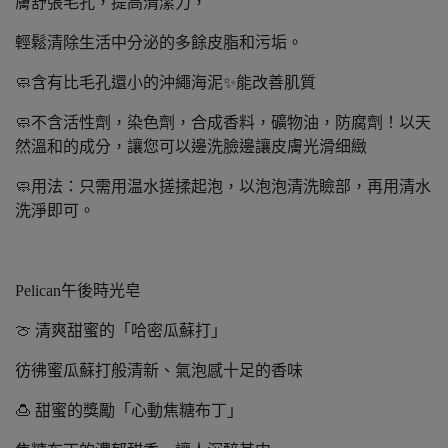
膚舒張毛孔，提高清潔力，
輕鬆清除生活中分泌的多餘皮脂和污垢。
🧼含有比毛孔還小的沖繩海泥✨能改善肌質
🧼不含活性劑，染色劑，合成香料，礦物油，防腐劑！以天
然溫和的成分，讓您可以邊洗臉邊讓皮膚光滑细緻
🧼用法：只需用温水搓揉起泡，以泡泡清洗瞼部，再用清水
洗淨即可。
Pelican午後時光皂
🍈 清爽甜蜜的「哈密瓜蘇打」
彷彿蜜瓜蘇打般清新、氣泡感十足的香味
🍮 甜蜜的獎勵「心動焦糖布丁」