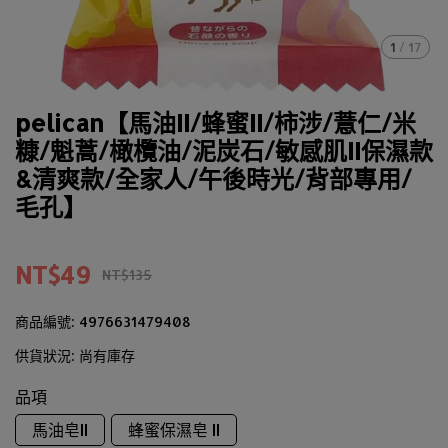
1
/
17
pelican【馬油II/蜂蜜II/柿涉/薏仁/米
糠/魁蒿/橄欖油/泥炭石/敏感肌II保濕款
&清爽款/全家人/午後時光/背部專用/
毛孔】
NT$49
NT$135
商品編號:
4976631479408
供貨狀況:
尚有庫存
品項
馬油皂II
蜂蜜保濕皂 II