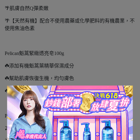
🌴肌膚自然Q彈柔嫩
🌴【天然有機】配合不使用農藥或化學肥料的有機農業，不
使用焦油色素
Pelican魁蒿緊緻透亮皂100g
☘️添加有機魁蒿葉精華保濕成分
☘️幫助肌膚恢復生機，均勻膚色
☘️肌膚緊緻透亮
Pelican橄欖油滋養皂80g
🫒添加〝橄欖油〞和〝橄欖葉精華〞打造水潤透明肌