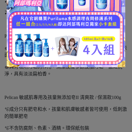
🫒溫和泡沫清除多餘油脂
🫒改善乾燥粗糙的肌膚
Pelican泥炭石淨透洗顏皂 100g
🧽泥炭石以泥與炭組成，「泥」可保持肌膚潤澤，「炭」表
面有無數個微孔，
🧽具有吸附污垢的作用，清潔皮膚多餘皮脂污垢、徹底洗
淨，具有淡淡扁柏香。
Pelican 敏感肌專用及孩童無添加皂II 清爽款 / 保濕款100g
🫧成分只有肥皂和水，孩童和肌膚敏感者皆可使用，低刺激
的簡單肥皂
🫧不含防腐劑、色素、酒精。環保紙包裝