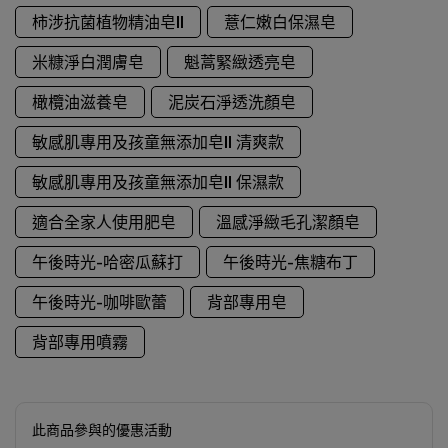
柿涉抗菌植物精油皂II
薏仁嫩白保濕皂
米糠淨白潤膚皂
魁蒿緊緻透亮皂
橄欖油滋養皂
泥炭石淨透洗顏皂
敏感肌專用及孩童無添加皂II 清爽款
敏感肌專用及孩童無添加皂II 保濕款
適合全家人使用肥皂
溫感淨緻毛孔潔顏皂
午後時光-哈密瓜蘇打
午後時光-焦糖布丁
午後時光-咖啡歐蕾
背部專用皂
背部專用噴霧
此商品參與的優惠活動