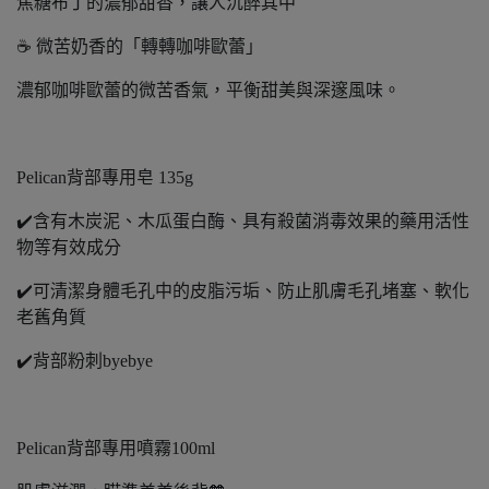
焦糖布丁的濃郁甜香，讓人沉醉其中
☕️ 微苦奶香的「轉轉咖啡歐蕾」
濃郁咖啡歐蕾的微苦香氣，平衡甜美與深邃風味。
Pelican背部專用皂 135g
✔️含有木炭泥、木瓜蛋白酶、具有殺菌消毒效果的藥用活性
物等有效成分
✔️可清潔身體毛孔中的皮脂污垢、防止肌膚毛孔堵塞、軟化
老舊角質
✔️背部粉刺byebye
Pelican背部專用噴霧100ml