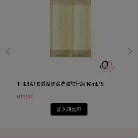
THERATIS滋潤絲滑洗潤旅行組 10mL*5
T
NT$160
NT
加入購物車