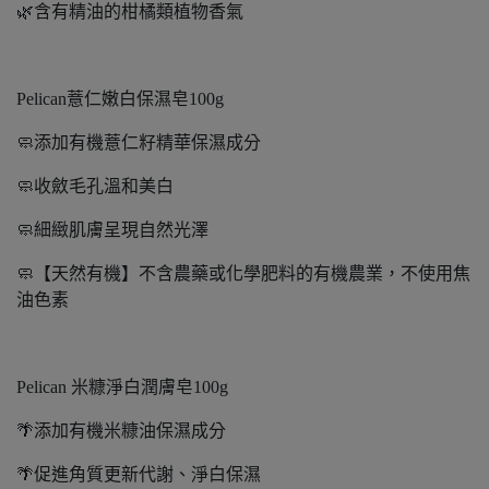
🌿含有精油的柑橘類植物香氣
Pelican薏仁嫩白保濕皂100g
🧼添加有機薏仁籽精華保濕成分
🧼收斂毛孔溫和美白
🧼細緻肌膚呈現自然光澤
🧼【天然有機】不含農藥或化學肥料的有機農業，不使用焦
油色素
Pelican 米糠淨白潤膚皂100g
🌴添加有機米糠油保濕成分
🌴促進角質更新代謝、淨白保濕