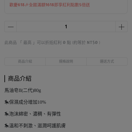
歡慶618🎉全館滿額1618即享紅利點數5倍送
此商品 「 最高 」可以折抵紅利
0
點 (約等於
NT$0
)
商品介紹
規格說明
運送方式
商品介紹
馬油皂II(二代)80g
🎠保濕成分增加10%
🎠泡沫綿密、濃稠、有彈性
🎠溫和不刺激、滋潤呵護肌膚