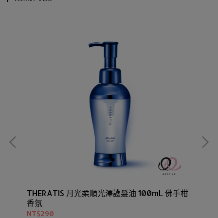
THERATIS 月光柔順光澤護髮油 100mL 佛手柑
TH
香氛
NT$290
NT