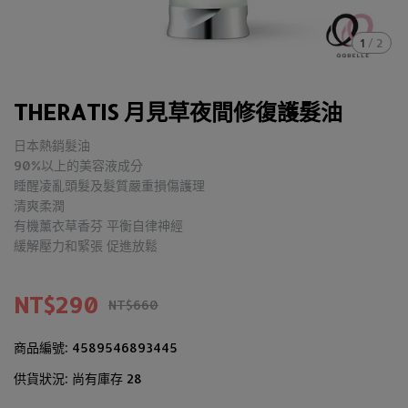
1
/
2
THERATIS 月見草夜間修復護髮油
日本熱銷髮油
90%以上的美容液成分
睡醒凌亂頭髮及髮質嚴重損傷護理
清爽柔潤
有機薰衣草香芬 平衡自律神經
緩解壓力和緊張 促進放鬆
NT$290
NT$660
商品編號:
4589546893445
供貨狀況:
尚有庫存 28