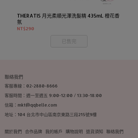
THERATIS 月光柔順光澤洗髮精 435mL 橙花香
TH
氛
NT$290
NT
已售完
聯絡我們
客服專線：02-2880-8666
客服時間：週一至週五 9:00-12:00 / 13:30-18:00
信箱：mkt@qqbelle.com
地址：104 台北市中山區南京東路三段215號9樓
關於我們
合作品牌
我的帳戶
購物說明
退貨須知
聯絡我們