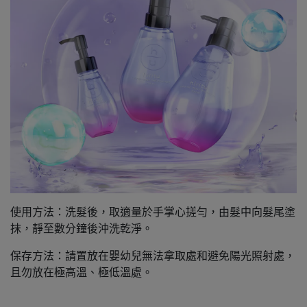
使用方法：洗髮後，取適量於手掌心搓勻，由髮中向髮尾塗
抹，靜至數分鐘後沖洗乾淨。
保存方法：請置放在嬰幼兒無法拿取處和避免陽光照射處，
且勿放在極高溫、極低溫處。