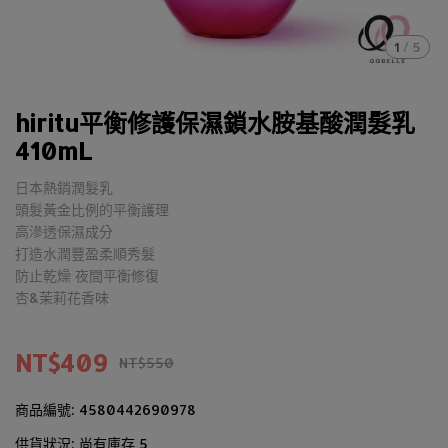
1
/
5
hiritu平衡修護保濕鎖水胺基酸潤髮乳
410mL
日本熱銷潤髮乳
頭髮黃金比例的平衡護理
高滲透保濕成分
打造水潤豐盈柔順秀髮
防止乾燥 夜間平衡修復
杏&茉莉花香味
NT$409
NT$550
商品編號:
4580442690978
供貨狀況:
尚有庫存 5